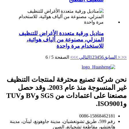
مناديل ورقية متعددة الأغراض للتنظيف
المنزلي، مصنوعة من ألياف هوائية،
للاستخدام مرة واحدة
<<
< السابق
6
5
4
3
2
1
التالي >
>>
الصفحة 5 / 6
نحن شركة تصنيع محترفة لمنتجات التنظيف
غير المنسوجة منذ عام 2003. وقد حصل
مصنعنا على اعتمادات من SGS وBV وTUV
وISO9001.
0086-15868462181
رقم 599، طريق تشونغشيان، مدينة جاوهونغ، لينآن، مدينة
هانغتشو، مقاطعة تشجيانغ، الصين