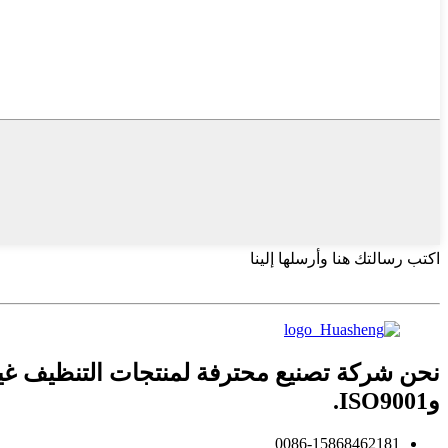
اكتب رسالتك هنا وأرسلها إلينا
وISO9001.
0086-15868462181