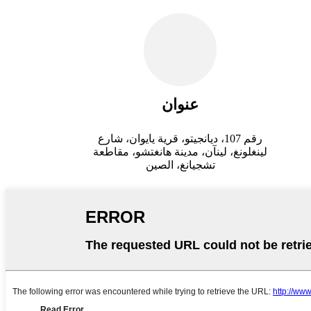
عنوان
رقم 107، ديانجيتو، قرية يايوان، شارع
لينغلونغ، لينآن، مدينة هانغتشو، مقاطعة
تشجيانغ، الصين