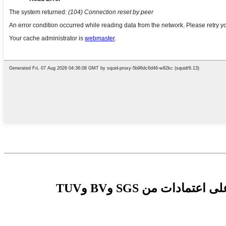
نحن شركة تصنيع محترفة لمنتجات التنظيف غير المنسوجة منذ عام 2003. وقد حصل مصنعنا على اعتمادات من SGS وBV وTUV