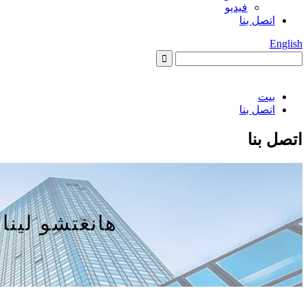
فيديو
اتصل بنا
English
بيت
اتصل بنا
اتصل بنا
هانغتشو لينان هوا شنج  LTD