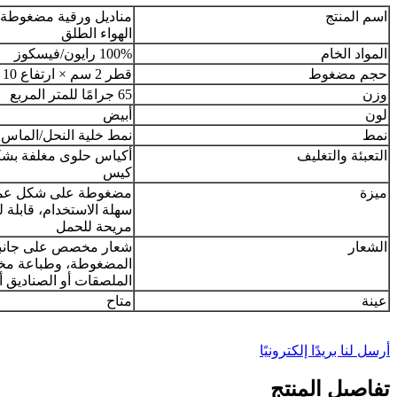
اسم المنتج
مناديل ورقية مضغوطة 
الهواء الطلق
المواد الخام
100% رايون/فيسكوز
حجم مضغوط
قطر 2 سم × ارتفاع 10 مم
وزن
65 جرامًا للمتر المربع
لون
أبيض
نمط
نمط خلية النحل/الماس
التعبئة والتغليف
كيس
ميزة
مضغوطة على شكل عملة
سهلة الاستخدام، قابلة ل
مريحة للحمل
الشعار
شعار مخصص على جانبي
المضغوطة، وطباعة م
الملصقات أو الصناديق أ
عينة
متاح
أرسل لنا بريدًا إلكترونيًا
تفاصيل المنتج