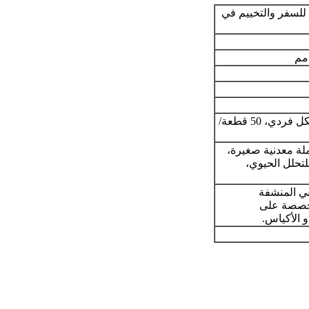
للسفر والتخييم في
أكياس حلوى مغلفة بشكل فردي، 50 قطعة/
 معدنية صغيرة،
لتحلل الحيوي،
 المنشفة
خصصة على
و الأكياس.