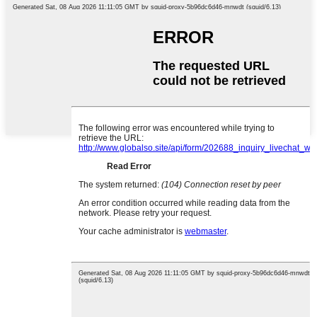
English
French
German
Portuguese
Spanish
Russian
Japanese
Korean
Arabic
Irish
Greek
Turkish
Italian