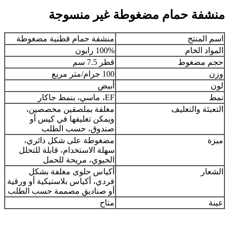
منشفة حمام مضغوطة غير منسوجة
اسم المنتج
منشفة حمام قطنية مضغوطة
المواد الخام
100% رايون
حجم مضغوط
قطر 7.5 سم
وزن
100 جرام/متر مربع
لون
أبيض
نمط
EF، ماسي، بنمط جاكار
التعبئة والتغليف
مغلفة بملصقين مخصصين،
ويمكن تغليفها في كيس أو
صندوق، حسب الطلب
ميزة
مضغوطة على شكل دائري،
سهلة الاستخدام، قابلة للتحلل
الحيوي، مريحة للحمل
الشعار
أكياس حلوى مغلفة بشكل
فردي، أكياس بلاستيكية أو ورقية
أو صناديق مصممة حسب الطلب
عينة
متاح