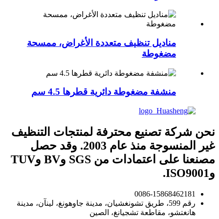
مناديل تنظيف متعددة الأغراض، ممسحة
مضغوطة
منشفة مضغوطة دائرية قطرها 4.5 سم
نحن شركة تصنيع محترفة لمنتجات التنظيف
غير المنسوجة منذ عام 2003. وقد حصل
مصنعنا على اعتمادات من SGS وBV وTUV
وISO9001.
0086-15868462181
رقم 599، طريق تشونغشيان، مدينة جاوهونغ، لينآن، مدينة
هانغتشو، مقاطعة تشجيانغ، الصين