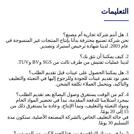
التعليمات
1. هل أنتم شركة تجارية أم مصنع؟
نحن شركة تصنيع محترفة بدأنا بإنتاج المنتجات غير المنسوجة في
عام 2003. لدينا شهادة ترخيص استيراد وتصدير.
2. كيف يمكننا أن نثق بك؟
لدينا عمليات تفتيش من طرف ثالث من SGS وBV وTUV.
3. هل يمكننا الحصول على عينات قبل تقديم الطلب؟
نعم، نود تقديم عينات للجودة وللرجوع إليها في التعبئة والتغليف
والتأكيد، ويتحمل العملاء تكلفة الشحن.
4. كم من الوقت يستغرق وصول البضائع بعد تقديم الطلب؟
بمجرد استلامنا للدفعة المقدمة، نبدأ في تحضير المواد الخام
ومواد التعبئة والتغليف، ونبدأ الإنتاج، وعادة ما يستغرق ذلك من
15 إلى 20 يومًا.
في حالة التغليف الخاص بالشركة المصنعة الأصلية، ستكون مدة
التسليم 30 يومًا.
5. ما هي ميزتك التنافسية بين هذا العدد الكبير من الموردين؟