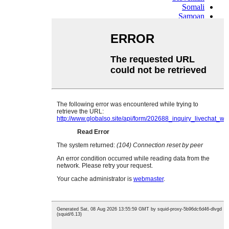
Somali
Samoan
Scots Gaelic
Shona
Sindhi
Sundanese
Swahili
Tajik
Tamil
Telugu
Thai
Ukrainian
Urdu
Uzbek
Vietnamese
Welsh
Xhosa
Yiddish
Yoruba
Zulu
Kinyarwanda
Tatar
Oriya
Turkmen
Uyghur