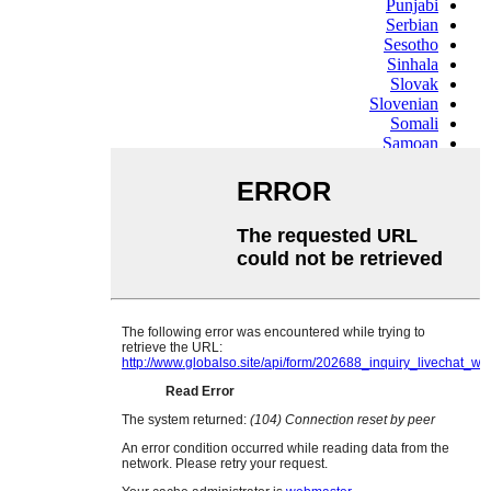
Punjabi
Serbian
Sesotho
Sinhala
Slovak
Slovenian
Somali
Samoan
Scots Gaelic
Shona
Sindhi
Sundanese
Swahili
Tajik
Tamil
Telugu
Thai
Ukrainian
Urdu
Uzbek
Vietnamese
Welsh
Xhosa
Yiddish
Yoruba