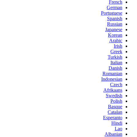
French
German
Portuguese
Spanish
Russian
Japanese
Korean
Arabic
Irish
Greek
Turkish
Italian
Danish
Romanian
Indonesian
Czech
Afrikaans
Swedish
Polish
Basque
Catalan
Esperanto
Hindi
Lao
Albanian