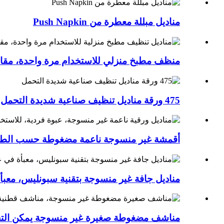
مناديل مبللة معطرة من Push Napkin
منظف ​​مطبخ منزلي للاستخدام مرة واحدة، مقاس 30×60 سم
475 ورقة مناديل تنظيف صناعية شديدة التحمل
أقمشة غير منسوجة ناعمة مضغوطة حسب الطلب
مناديل جافة غير منسوجة بتقنية سبونليس، معبأ
مناشف مضغوطة صغيرة غير منسوجة يمكن التخل