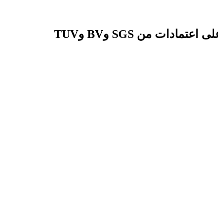
نحن شركة تصنيع محترفة لمنتجات التنظيف غير المنسوجة منذ عام 2003. وقد حصل مصنعنا على اعتمادات من SGS وBV وTUV