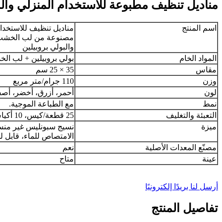
مناديل تنظيف مطبوعة للاستخدام المنزلي وا
اسم المنتج
مناديل تنظيف للاستخدا
مصنوعة من لب الخشب 
والبولي بروبيلين
المواد الخام
بولي بروبيلين + لب ال
مقاس
35 × 25 سم
وزن
110 جرام/متر مربع
لون
أحمر، أزرق، أخضر، أصف
نمط
مع الطباعة الموجية.
التعبئة والتغليف
25 قطعة/كيس، 10 أكياس/كرتونة
ميزة
نسيج سبونليس غير منسو
الامتصاص للماء، قابل ل
مصنّع المعدات الأصلية
نعم
عينة
متاح
أرسل لنا بريدًا إلكترونيًا
تفاصيل المنتج