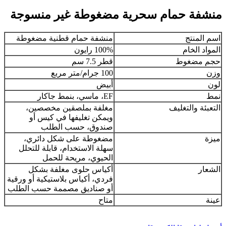
منشفة حمام سحرية مضغوطة غير منسوجة
اسم المنتج
منشفة حمام قطنية مضغوطة
المواد الخام
100% رايون
حجم مضغوط
قطر 7.5 سم
وزن
100 جرام/متر مربع
لون
أبيض
نمط
EF، ماسي، بنمط جاكار
التعبئة والتغليف
مغلفة بملصقين مخصصين،
ويمكن تغليفها في كيس أو
صندوق، حسب الطلب
ميزة
مضغوطة على شكل دائري،
سهلة الاستخدام، قابلة للتحلل
الحيوي، مريحة للحمل
الشعار
أكياس حلوى مغلفة بشكل
فردي، أكياس بلاستيكية أو ورقية
أو صناديق مصممة حسب الطلب
عينة
متاح