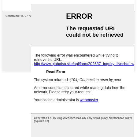
English
French
German
Portuguese
Spanish
Russian
Japanese
Korean
Arabic
Irish
Greek