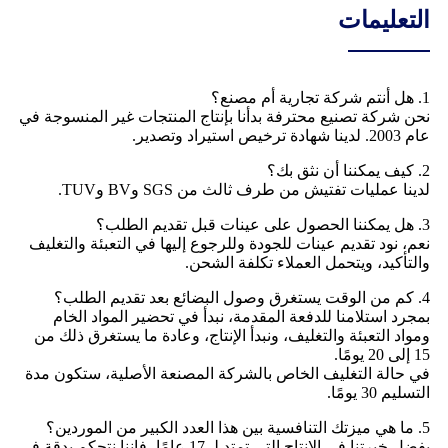
التعليمات
1. هل أنتم شركة تجارية أم مصنع؟
نحن شركة تصنيع محترفة بدأنا بإنتاج المنتجات غير المنسوجة في
عام 2003. لدينا شهادة ترخيص استيراد وتصدير.
2. كيف يمكننا أن نثق بك؟
لدينا عمليات تفتيش من طرف ثالث من SGS وBV وTUV.
3. هل يمكننا الحصول على عينات قبل تقديم الطلب؟
نعم، نود تقديم عينات للجودة وللرجوع إليها في التعبئة والتغليف
والتأكيد، ويتحمل العملاء تكلفة الشحن.
4. كم من الوقت يستغرق وصول البضائع بعد تقديم الطلب؟
بمجرد استلامنا للدفعة المقدمة، نبدأ في تحضير المواد الخام
ومواد التعبئة والتغليف، ونبدأ الإنتاج، وعادة ما يستغرق ذلك من
15 إلى 20 يومًا.
في حالة التغليف الخاص بالشركة المصنعة الأصلية، ستكون مدة
التسليم 30 يومًا.
5. ما هي ميزتك التنافسية بين هذا العدد الكبير من الموردين؟
بفضل خبرتنا في الإنتاج التي تمتد لـ 17 عامًا، فإننا نتحكم بدقة في