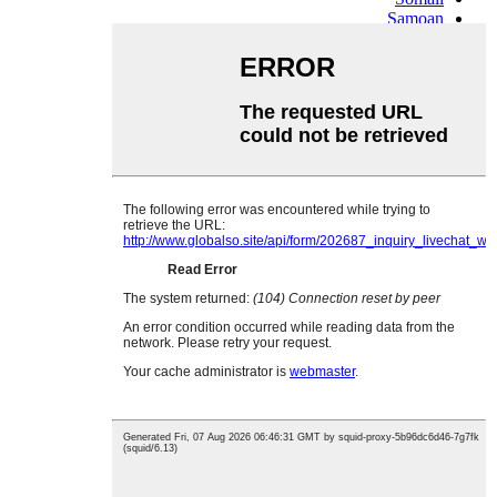
Samoan
Scots Gaelic
Shona
Sindhi
Sundanese
Swahili
Tajik
Tamil
Telugu
Thai
Ukrainian
Urdu
Uzbek
Vietnamese
Welsh
Xhosa
Yiddish
Yoruba
Zulu
Kinyarwanda
Tatar
Oriya
Turkmen
Uyghur