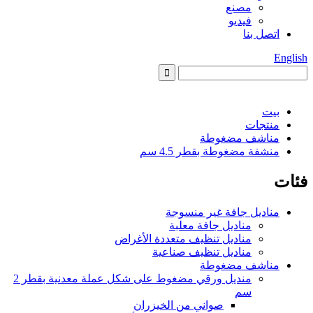
مصنع
فيديو
اتصل بنا
English
بيت
منتجات
مناشف مضغوطة
منشفة مضغوطة بقطر 4.5 سم
فئات
مناديل جافة غير منسوجة
مناديل جافة معلبة
مناديل تنظيف متعددة الأغراض
مناديل تنظيف صناعية
مناشف مضغوطة
منديل ورقي مضغوط على شكل عملة معدنية بقطر 2
سم
صواني من الخيزران