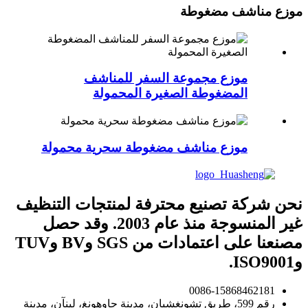
موزع مناشف مضغوطة
موزع مجموعة السفر للمناشف
المضغوطة الصغيرة المحمولة
موزع مناشف مضغوطة سحرية محمولة
نحن شركة تصنيع محترفة لمنتجات التنظيف
غير المنسوجة منذ عام 2003. وقد حصل
مصنعنا على اعتمادات من SGS وBV وTUV
وISO9001.
0086-15868462181
رقم 599، طريق تشونغشيان، مدينة جاوهونغ، لينآن، مدينة