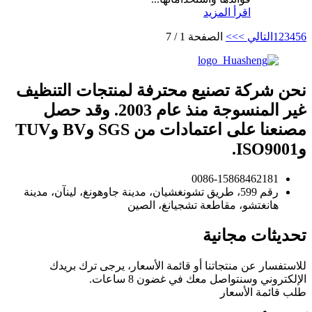
اقرأ المزيد
6
5
4
3
2
1
التالي >
>>
الصفحة 1 / 7
نحن شركة تصنيع محترفة لمنتجات التنظيف
غير المنسوجة منذ عام 2003. وقد حصل
مصنعنا على اعتمادات من SGS وBV وTUV
وISO9001.
0086-15868462181
رقم 599، طريق تشونغشيان، مدينة جاوهونغ، لينآن، مدينة
هانغتشو، مقاطعة تشجيانغ، الصين
تحديثات مجانية
للاستفسار عن منتجاتنا أو قائمة الأسعار، يرجى ترك بريدك
الإلكتروني وسنتواصل معك في غضون 8 ساعات.
طلب قائمة الأسعار