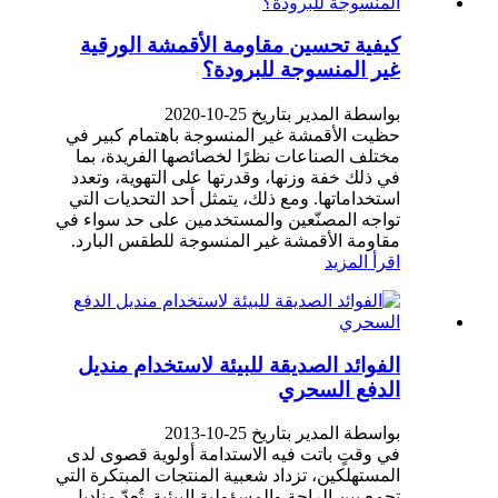
كيفية تحسين مقاومة الأقمشة الورقية
غير المنسوجة للبرودة؟
بواسطة المدير بتاريخ 25-10-2020
حظيت الأقمشة غير المنسوجة باهتمام كبير في
مختلف الصناعات نظرًا لخصائصها الفريدة، بما
في ذلك خفة وزنها، وقدرتها على التهوية، وتعدد
استخداماتها. ومع ذلك، يتمثل أحد التحديات التي
تواجه المصنّعين والمستخدمين على حد سواء في
مقاومة الأقمشة غير المنسوجة للطقس البارد.
اقرأ المزيد
الفوائد الصديقة للبيئة لاستخدام منديل
الدفع السحري
بواسطة المدير بتاريخ 25-10-2013
في وقتٍ باتت فيه الاستدامة أولوية قصوى لدى
المستهلكين، تزداد شعبية المنتجات المبتكرة التي
تجمع بين الراحة والمسؤولية البيئية. تُعدّ مناديل