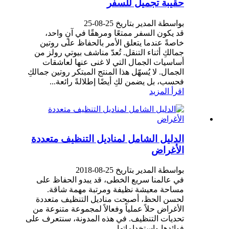
حقيبة تجميل للسفر
بواسطة المدير بتاريخ 25-08-25
قد يكون السفر ممتعًا ومرهقًا في آنٍ واحد،
خاصةً عندما يتعلق الأمر بالحفاظ على روتين
جمالكِ أثناء التنقل. تُعدّ مناشف بيوتي رولز من
أساسيات الجمال التي لا غنى عنها لعاشقات
الجمال. لا يُسهّل هذا المنتج المبتكر روتين جمالكِ
فحسب، بل يضمن لكِ أيضًا إطلالةً رائعة...
اقرأ المزيد
الدليل الشامل لمناديل التنظيف متعددة
الأغراض
بواسطة المدير بتاريخ 25-08-2018
في عالمنا سريع الخطى، قد يبدو الحفاظ على
مساحة معيشة نظيفة ومرتبة مهمة شاقة.
لحسن الحظ، أصبحت مناديل التنظيف متعددة
الأغراض حلاً عملياً وفعالاً لمجموعة متنوعة من
تحديات التنظيف. في هذه المدونة، سنتعرف على
فوائدها واستخداماتها...