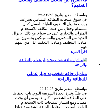
التعقيم؟
بواسطة المدير بتاريخ ٢٥-١٢-٢٩
في سوق منتجات النظافة المتنامي بسرعة،
برزت مناديل التنظيف القابلة للغسل كحل
مستدام وفعال من حيث التكلفة للاستخدام
المنزلي والتجاري على حد سواء. مع ذلك، لا يزال
العديد من المشترين والمستهلكين يخلطون بين
مناديل التنظيف ومناديل التعقيم. لذا، من المهم
فهم...
اقرأ المزيد
مناديل جافة شخصية: خيار عملي
للنظافة والراحة
بواسطة المدير بتاريخ 25-12-22
في ظلّ وتيرة الحياة السريعة اليوم، بات الحفاظ
على النظافة الشخصية أكثر أهمية من أي وقت
مضى. ومع انتشار المنتجات ذات الاستخدام
الواحد، أصبحت المناديل الجافة الشخصية خيارًا