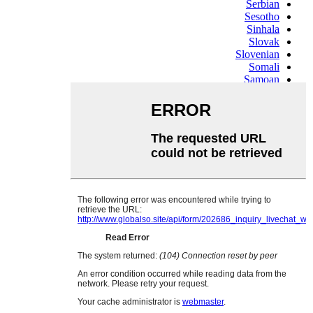
Serbian
Sesotho
Sinhala
Slovak
Slovenian
Somali
Samoan
Scots Gaelic
Shona
Sindhi
Sundanese
Swahili
Tajik
Tamil
Telugu
Thai
Ukrainian
Urdu
Uzbek
Vietnamese
Welsh
Xhosa
Yiddish
Yoruba
Zulu