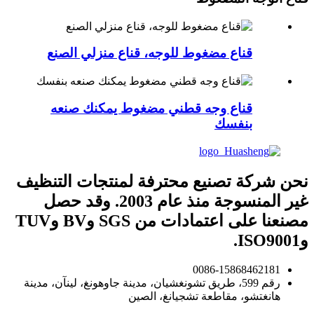
قناع مضغوط للوجه، قناع منزلي الصنع
قناع وجه قطني مضغوط يمكنك صنعه
بنفسك
نحن شركة تصنيع محترفة لمنتجات التنظيف
غير المنسوجة منذ عام 2003. وقد حصل
مصنعنا على اعتمادات من SGS وBV وTUV
وISO9001.
0086-15868462181
رقم 599، طريق تشونغشيان، مدينة جاوهونغ، لينآن، مدينة
هانغتشو، مقاطعة تشجيانغ، الصين