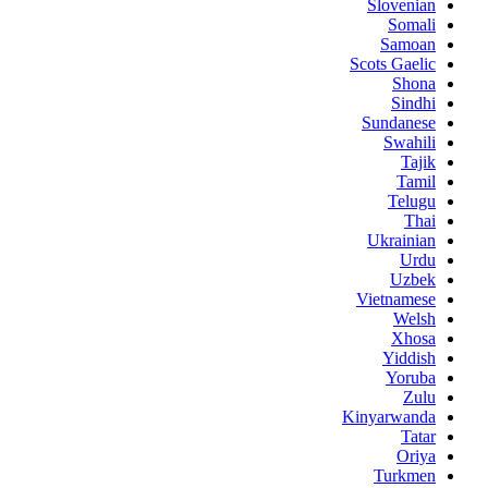
Slovenian
Somali
Samoan
Scots Gaelic
Shona
Sindhi
Sundanese
Swahili
Tajik
Tamil
Telugu
Thai
Ukrainian
Urdu
Uzbek
Vietnamese
Welsh
Xhosa
Yiddish
Yoruba
Zulu
Kinyarwanda
Tatar
Oriya
Turkmen