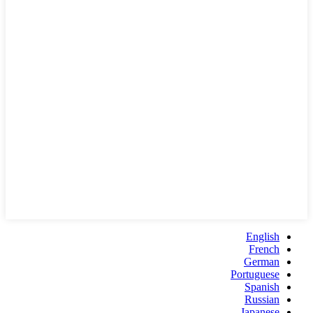
English
French
German
Portuguese
Spanish
Russian
Japanese