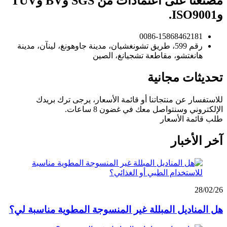
مصنعنا على اعتمادات من SGS وBV وTUV
وISO9001.
0086-15868462181
رقم 599، طريق تشونغشيان، مدينة جاوهونغ، لينآن، مدينة
هانغتشو، مقاطعة تشجيانغ، الصين
تحديثات مجانية
للاستفسار عن منتجاتنا أو قائمة الأسعار، يرجى ترك بريدك
الإلكتروني وسنتواصل معك في غضون 8 ساعات.
طلب قائمة الأسعار
آخر الأخبار
28/02/26
هل المناديل المبللة غير المنسوجة المطوية مناسبة لي؟