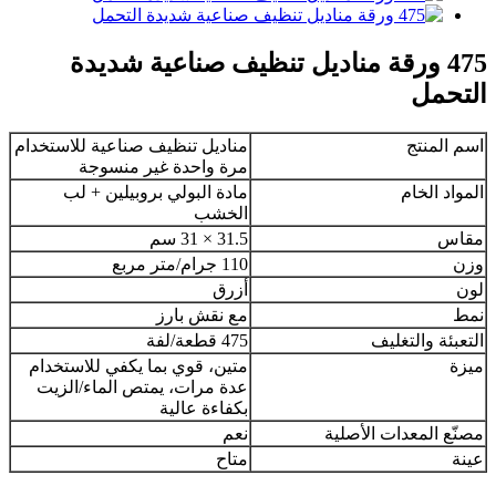
475 ورقة مناديل تنظيف صناعية شديدة
التحمل
اسم المنتج
مناديل تنظيف صناعية للاستخدام
مرة واحدة غير منسوجة
المواد الخام
مادة البولي بروبيلين + لب
الخشب
مقاس
31.5 × 31 سم
وزن
110 جرام/متر مربع
لون
أزرق
نمط
مع نقش بارز
التعبئة والتغليف
475 قطعة/لفة
ميزة
متين، قوي بما يكفي للاستخدام
عدة مرات، يمتص الماء/الزيت
بكفاءة عالية
مصنّع المعدات الأصلية
نعم
عينة
متاح