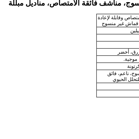
سوج، مناشف فائقة الامتصاص، مناديل مبللة
متصاص وقابلة لإعادة
 قماش غير منسوج
لين
زرق، أخضر
موجية.
ج، ناعم، فائق
لتحلل الحيوي