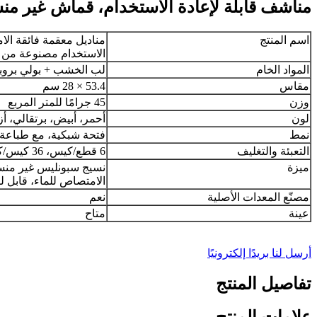
مناشف قابلة لإعادة الاستخدام، قماش غير من
اسم المنتج
مناديل معقمة فائقة الا
الاستخدام مصنوعة من
المواد الخام
لب الخشب + بولي بروبي
مقاس
53.4 × 28 سم
وزن
45 جرامًا للمتر المربع
لون
أحمر، أبيض، برتقالي، أ
نمط
فتحة شبكية، مع طباعة 
التعبئة والتغليف
6 قطع/كيس، 36 كيس/كرتونة
ميزة
نسيج سبونليس غير منسو
الامتصاص للماء، قابل ل
مصنّع المعدات الأصلية
نعم
عينة
متاح
أرسل لنا بريدًا إلكترونيًا
تفاصيل المنتج