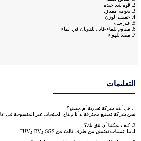
2. قوة شد جيدة
3. نعومة ممتازة
4. خفيف الوزن
5. غير سام
6. مقاوم للماء/قابل للذوبان في الماء
7. منفذ للهواء
التعليمات
1. هل أنتم شركة تجارية أم مصنع؟
نحن شركة تصنيع محترفة بدأنا بإنتاج المنتجات غير المنسوجة في عام 2003. لدينا شهادة ترخيص استيراد وتصد
2. كيف يمكننا أن نثق بك؟
لدينا عمليات تفتيش من طرف ثالث من SGS وBV وTUV.