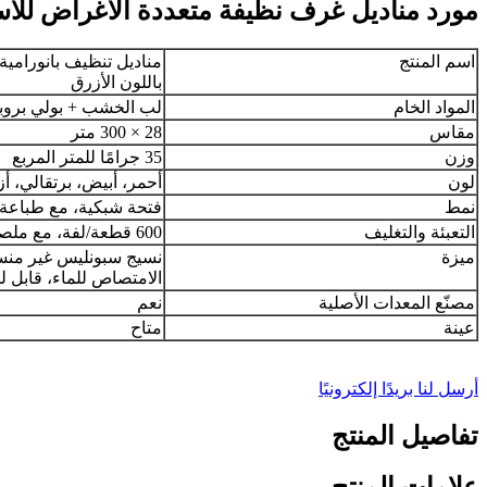
مورد مناديل غرف نظيفة متعددة الأغراض للا
اسم المنتج
مناديل تنظيف بانورامية
باللون الأزرق
المواد الخام
لب الخشب + بولي بروبي
مقاس
28 × 300 متر
وزن
35 جرامًا للمتر المربع
لون
أحمر، أبيض، برتقالي، أ
نمط
فتحة شبكية، مع طباعة 
التعبئة والتغليف
600 قطعة/لفة، مع ملصق مخصص
ميزة
نسيج سبونليس غير منسو
الامتصاص للماء، قابل ل
مصنّع المعدات الأصلية
نعم
عينة
متاح
أرسل لنا بريدًا إلكترونيًا
تفاصيل المنتج