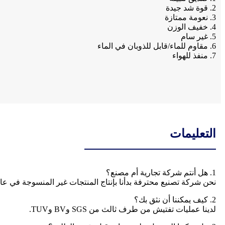
2. قوة شد جيدة
3. نعومة ممتازة
4. خفيف الوزن
5. غير سام
6. مقاوم للماء/قابل للذوبان في الماء
7. منفذ للهواء
التعليمات
1. هل أنتم شركة تجارية أم مصنع؟
نحن شركة تصنيع محترفة بدأنا بإنتاج المنتجات غير المنسوجة في عام 2003. لدينا شهادة ترخيص استيراد وتصد
2. كيف يمكننا أن نثق بك؟
لدينا عمليات تفتيش من طرف ثالث من SGS وBV وTUV.