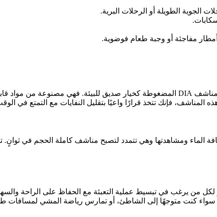
ت الجوية الطويلة أو الرحلات البرية.
سكابات.
مطار مفاجئة أو وجبة طعام فوضوية.
في زمنٍ باتت فيه الاستدامة أكثر أهمية من أي وقت مضى، تبرز مناشف DIA المضغوطة كخيار صديق
ه المناشف، فإنك تتخذ قرارًا واعيًا بتقليل النفايات مع التمتع في الو
ليك سوى إضافة الماء ومشاهدتها وهي تتمدد لتصبح مناشف كاملة الحجم في ثوا
ر لكل من يرغب في تبسيط عملية التعبئة مع الحفاظ على الراحة والسه
ر. سواء كنت متوجهًا إلى الشاطئ، أو تمارس رياضة المشي لمسافات طوي