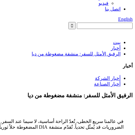
فيديو
اتصل بنا
English
بيت
أخبار
الرفيق الأمثل للسفر: منشفة مضغوطة من ديا
أخبار
أخبار الشركة
أخبار الصناعة
الرفيق الأمثل للسفر: منشفة مضغوطة من ديا
في عالمنا سريع الخطى، تُعدّ الراحة أساسية، لا سيما عند السفر. 
الضروريات قد يُمثّل تحدياً. تُقدّم منشفة DIA المضغوطة حلاً ثورياً للمسافرين الباحثين عن العملية دون التضحية بالراحة.