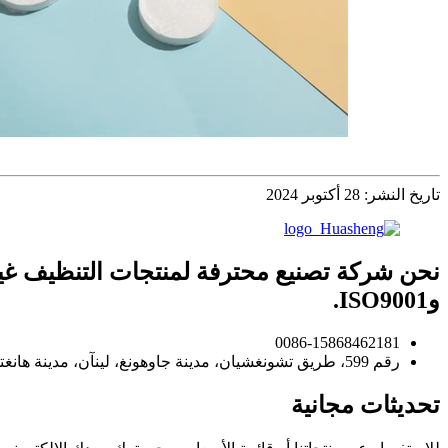
تاريخ النشر: 28 أكتوبر 2024
وISO9001.
0086-15868462181
رقم 599، طريق تشونغشيان، مدينة جاوهونغ، لينآن، مدينة هانغتشو، مقاطعة تشجيانغ، الصين
تحديثات مجانية