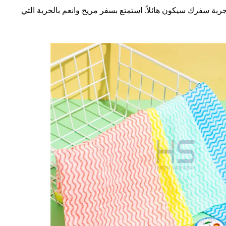
ة من DIA. قد تكون صغيرة الحجم، لكن تأثيرها على تجربة سفرك سيكون هائلاً. استمتع بسفر مريح وانعم بالحرية التي