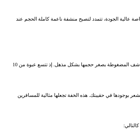
عالية الجودة، تتمدد لتصبح منشفة ناعمة كاملة الحجم عند
من أبرز مزايا مناشف DIA المضغوطة تصميمها الموفر للمساحة. فالمناشف التقليدية تشغل حيزاً كبيراً في حقيبتك، بينما تتميز هذه المناشف المضغوطة بصغر حجمها بشكل مذهل. إذ تتسع عبوة من 10
 تشعر بوجودها في حقيبتك. هذه الخفة تجعلها مثالية للمسافرين