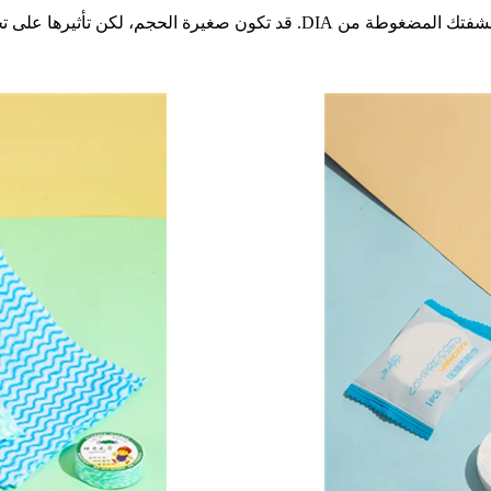
لذا، في المرة القادمة التي تخطط فيها لرحلة، لا تنسَ أن تحزم منشفتك المضغوط