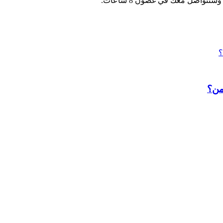
نتواصل معك في غضون 8 ساعات.
من؟