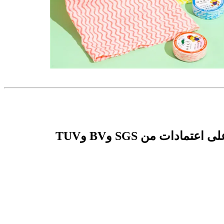
نحن شركة تصنيع محترفة لمنتجات التنظيف غير المنسوجة منذ عام 2003. وقد حصل مصنعنا على اعتمادات من SGS وBV وTUV