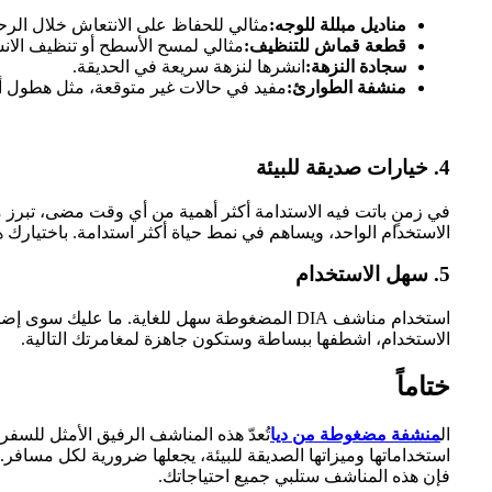
مناديل مبللة للوجه:
مثالي للحفاظ على الانتعاش خلال الرحلا
قطعة قماش للتنظيف:
مثالي لمسح الأسطح أو تنظيف الان
سجادة النزهة:
انشرها لنزهة سريعة في الحديقة.
منشفة الطوارئ:
مفيد في حالات غير متوقعة، مثل هطول أ
4.
خيارات صديقة للبيئة
الاستخدام الواحد، ويساهم في نمط حياة أكثر استدامة. باختيارك هذ
5.
سهل الاستخدام
استخدام مناشف DIA المضغوطة سهل للغاية. ما ع
الاستخدام، اشطفها ببساطة وستكون جاهزة لمغامرتك التالية.
ختاماً
ال
منشفة مضغوطة من ديا
تُعدّ هذه المناشف الرفيق الأمثل للسف
استخداماتها وميزاتها الصديقة للبيئة، يجعلها ضرورية لكل مساف
فإن هذه المناشف ستلبي جميع احتياجاتك.