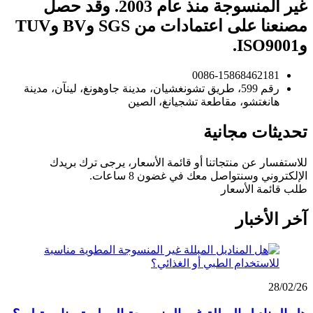
غير المنسوجة منذ عام 2003. وقد حصل
مصنعنا على اعتمادات من SGS وBV وTUV
وISO9001.
0086-15868462181
رقم 599، طريق تشونغشيان، مدينة جاوهونغ، لينآن، مدينة
هانغتشو، مقاطعة تشجيانغ، الصين
تحديثات مجانية
للاستفسار عن منتجاتنا أو قائمة الأسعار، يرجى ترك بريدك
الإلكتروني وسنتواصل معك في غضون 8 ساعات.
طلب قائمة الأسعار
آخر الأخبار
28/02/26