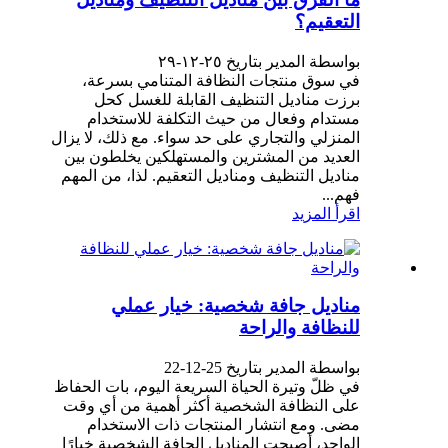
التعقيم؟
بواسطة المدير بتاريخ ٢٥-١٢-٢٩
في سوق منتجات النظافة المتنامي بسرعة،
برزت مناديل التنظيف القابلة للغسل كحل
مستدام وفعال من حيث التكلفة للاستخدام
المنزلي والتجاري على حد سواء. مع ذلك، لا يزال
العديد من المشترين والمستهلكين يخلطون بين
مناديل التنظيف ومناديل التعقيم. لذا، من المهم
فهم...
اقرأ المزيد
مناديل جافة شخصية: خيار عملي
للنظافة والراحة
بواسطة المدير بتاريخ 25-12-22
في ظلّ وتيرة الحياة السريعة اليوم، بات الحفاظ
على النظافة الشخصية أكثر أهمية من أي وقت
مضى. ومع انتشار المنتجات ذات الاستخدام
الواحد، أصبحت المناديل الجافة الشخصية خيارًا