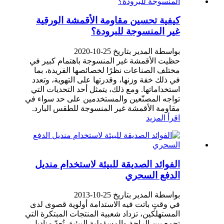
كيفية تحسين مقاومة الأقمشة الورقية
غير المنسوجة للبرودة؟
بواسطة المدير بتاريخ 25-10-2020
حظيت الأقمشة غير المنسوجة باهتمام كبير في
مختلف الصناعات نظرًا لخصائصها الفريدة، بما
في ذلك خفة وزنها، وقدرتها على التهوية، وتعدد
استخداماتها. ومع ذلك، يتمثل أحد التحديات التي
تواجه المصنّعين والمستخدمين على حد سواء في
مقاومة الأقمشة غير المنسوجة للطقس البارد.
اقرأ المزيد
الفوائد الصديقة للبيئة لاستخدام منديل
الدفع السحري
بواسطة المدير بتاريخ 25-10-2013
في وقتٍ باتت فيه الاستدامة أولوية قصوى لدى
المستهلكين، تزداد شعبية المنتجات المبتكرة التي
تجمع بين الراحة والمسؤولية البيئية. تُعدّ مناديل