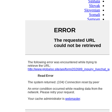
Sinhala
Slovak
Slovenian
Somali
Samoan
Scots Gaelic
Shona
Sindhi
Sundanese
Swahili
Tajik
Tamil
Telugu
Thai
Ukrainian
Urdu
Uzbek
Vietnamese
Welsh
Xhosa
Yiddish
Yoruba
Zulu
Kinyarwanda
Tatar