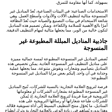
بسهولة، كما أنها مقاومة للتمزق.
الاستخدامات الصناعية: في البيئات الصناعية، تُعدّ المناديل غير
المنسوجة مثالية لتنظيف الآلات والأدوات وأسطح العمل. وهي
شائعة الاستخدام في بيئات التصنيع والصيانة حيث تُعدّ النظافة
أمرًا بالغ الأهمية للسلامة والكفاءة. ويمكن تصميم هذه المناديل
لتكون خالية من الوبر، مما يجعلها مثالية لمهام التنظيف الدقيقة.
جاذبية المناديل المبللة المطبوعة غير
المنسوجة
تُضفي المناديل غير المنسوجة المطبوعة لمسة جمالية مميزة
على مناديل التنظيف غير المنسوجة العادية. يمكن تخصيص هذه
المناديل بتصاميم وشعارات ونقوش متنوعة، مما يجعلها عملية
وجذابة في آن واحد. إليكم بعض مزايا المناديل غير المنسوجة
المطبوعة:
فرصة لترويج العلامة التجارية: بالنسبة للشركات، تُتيح المناديل
غير المنسوجة المطبوعة بشعارات الشركات أو معلوماتها
الترويجية فرصةً فريدةً لترويج العلامة التجارية. إذ يُمكن
للشركات طباعة شعاراتها أو رسائلها الترويجية على هذه
المناديل، ما يُحوّل منتج التنظيف البسيط إلى أداة تسويقية فعّالة.
وهذا بدوره يُساهم في زيادة الوعي بالعلامة التجارية وترك انطباعٍ