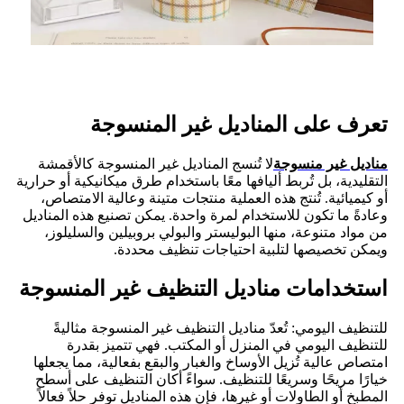
تعرف على المناديل غير المنسوجة
مناديل غير منسوجة
لا تُنسج المناديل غير المنسوجة كالأقمشة
التقليدية، بل تُربط أليافها معًا باستخدام طرق ميكانيكية أو حرارية
أو كيميائية. تُنتج هذه العملية منتجات متينة وعالية الامتصاص،
وعادةً ما تكون للاستخدام لمرة واحدة. يمكن تصنيع هذه المناديل
من مواد متنوعة، منها البوليستر والبولي بروبيلين والسليلوز،
ويمكن تخصيصها لتلبية احتياجات تنظيف محددة.
استخدامات مناديل التنظيف غير المنسوجة
للتنظيف اليومي: تُعدّ مناديل التنظيف غير المنسوجة مثاليةً
للتنظيف اليومي في المنزل أو المكتب. فهي تتميز بقدرة
امتصاص عالية تُزيل الأوساخ والغبار والبقع بفعالية، مما يجعلها
خيارًا مريحًا وسريعًا للتنظيف. سواءً أكان التنظيف على أسطح
المطبخ أو الطاولات أو غيرها، فإن هذه المناديل توفر حلاً فعالاً