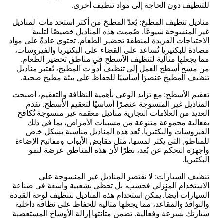
للتنظيف دون الحاجة إلى مواد تنظيف أخرى.
مناديل تنظيف المطبخ: يُعدّ المطبخ من أكثر استخدامات المناديل
غير المنسوجة شيوعًا. صُممت هذه المناديل خصيصًا لتلبية
الاحتياجات الفريدة لمنطقة تحضير الطعام. تحتوي عادةً على مواد
مضادة للبكتيريا تُساعد على القضاء على البكتيريا والفيروسات،
مما يجعلها مثالية لتنظيف الأسطح في مناطق تحضير الطعام.
من مسح أسطح العمل إلى تنظيف أدوات المطبخ، تُعتبر مناديل
تنظيف المطبخ عنصرًا أساسيًا للحفاظ على بيئة مطبخ صحية.
تعقيم الأسطح: مع تزايد الوعي بأهمية النظافة والتعقيم، أصبحت
المناديل غير المنسوجة عنصرًا أساسيًا لتعقيم الأسطح. تقدم
العديد من العلامات التجارية مناديل معقمة غير منسوجة تُكافح
بفعالية مجموعة متنوعة من مسببات الأمراض، بما في ذلك
الفيروسات والبكتيريا. تُعد هذه المناديل مناسبة بشكل خاص
للمناطق التي يكثر لمسها، مثل مقابض الأبواب ومفاتيح الإضاءة
وأجهزة التحكم عن بُعد، نظرًا لأن هذه المناطق عرضة لنمو
البكتيريا.
تنظيف السيارات: لا تقتصر المناديل غير المنسوجة على
الاستخدام المنزلي فحسب، بل تحظى بشعبية واسعة في صناعة
السيارات أيضاً. يمكن استخدام هذه المناديل لتنظيف لوحة القيادة
والنوافذ والمقاعد، مما يجعلها مثالية للحفاظ على نظافة داخلية
سيارتك بسرعة وفعالية. تضمن متانتها إزالة الأوساخ المستعصية