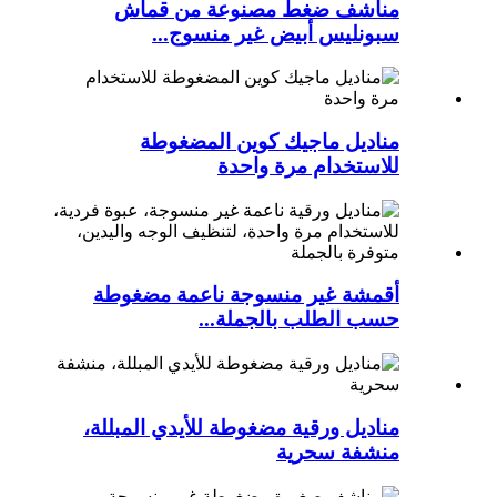
مناشف ضغط مصنوعة من قماش
سبونليس أبيض غير منسوج...
مناديل ماجيك كوين المضغوطة
للاستخدام مرة واحدة
أقمشة غير منسوجة ناعمة مضغوطة
حسب الطلب بالجملة...
مناديل ورقية مضغوطة للأيدي المبللة،
منشفة سحرية