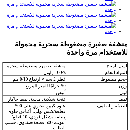
منشفة صغيرة مضغوطة سحرية محمولة
للاستخدام مرة واحدة
اسم المنتج
منشفة صغيرة مضغوطة سحرية
المواد الخام
100% رايون
حجم مضغوط
قطر 2 سم × ارتفاع 8/10 مم
وزن
50 جرامًا للمتر المربع
لون
أبيض
نمط
فتحة شبكية، ماسة، نمط جاكار
التعبئة والتغليف
عبوة كبيرة تحتوي على 500
قطعة/كيس بولي، أكياس حلوى
مغلفة بشكل فردي، 10 قطع/
أنبوب، 500 قطعة/صندوق، حسب
الطلب