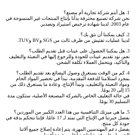
1. هل أنتم شركة تجارية أم مصنع؟
نحن شركة تصنيع محترفة بدأنا بإنتاج المنتجات غير المنسوجة في
عام 2003. لدينا شهادة ترخيص استيراد وتصدير.
2. كيف يمكننا أن نثق بك؟
لدينا عمليات تفتيش من طرف ثالث من SGS وBV وTUV.
3. هل يمكننا الحصول على عينات قبل تقديم الطلب؟
نعم، نود تقديم عينات للجودة وللرجوع إليها في التعبئة والتغليف
والتأكيد، ويتحمل العملاء تكلفة الشحن.
4. كم من الوقت يستغرق وصول البضائع بعد تقديم الطلب؟
بمجرد استلامنا للدفعة المقدمة، نبدأ في تحضير المواد الخام
ومواد التعبئة والتغليف، ونبدأ الإنتاج، وعادة ما يستغرق ذلك من
15 إلى 20 يومًا.
في حالة التغليف الخاص بالشركة المصنعة الأصلية، ستكون مدة
التسليم 30 يومًا.
5. ما هي ميزتك التنافسية بين هذا العدد الكبير من الموردين؟
بفضل خبرتنا في الإنتاج التي تمتد لـ 17 عامًا، فإننا نتحكم بدقة في
جودة كل منتج.
بفضل دعم المهندسين المهرة، يتم إعادة إصلاح جميع آلاتنا
للحصول على قدرة إنتاجية أعلى وجودة أفضل.